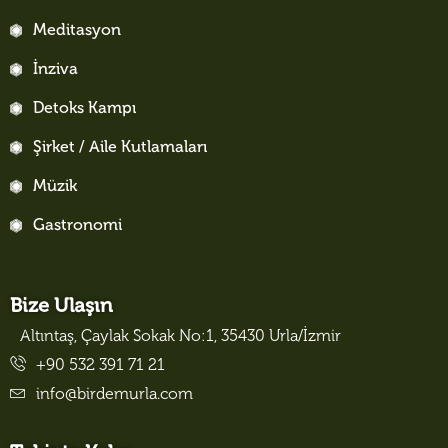
Meditasyon
İnziva
Detoks Kampı
Şirket / Aile Kutlamaları
Müzik
Gastronomi
Bize Ulaşın
Altıntaş, Çaylak Sokak No:1, 35430 Urla/İzmir
+90 532 391 71 21
info@birdemurla.com