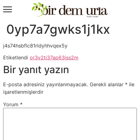
0yp7a7gwks1j1kx
j4s74hsbflc81rldyhhvqex5y
Etiketlendi
or3v2ti37ap63iss2m
Bir yanıt yazın
E-posta adresiniz yayınlanmayacak.
Gerekli alanlar
*
ile
işaretlenmişlerdir
Yorum
*