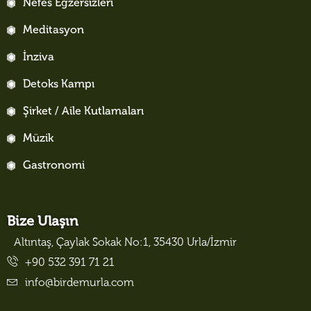
Nefes Egzersizleri
Meditasyon
İnziva
Detoks Kampı
Şirket / Aile Kutlamaları
Müzik
Gastronomi
Bize Ulaşın
Altıntaş, Çaylak Sokak No:1, 35430 Urla/İzmir
+90 532 391 71 21
info@birdemurla.com