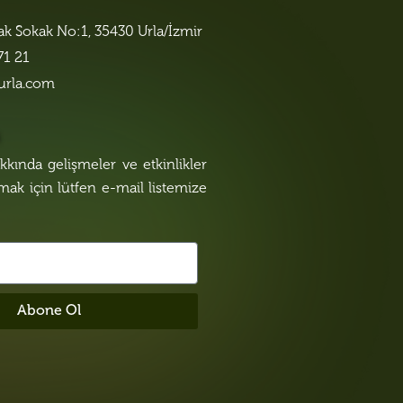
lak Sokak No:1, 35430 Urla/İzmir
71 21
urla.com
n
kında gelişmeler ve etkinlikler
lmak için lütfen e-mail listemize
Abone Ol