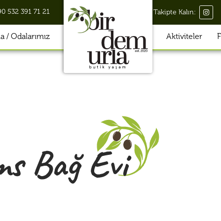
90 532 391 71 21
Takipte Kalın:
 / Odalarımız
Aktiviteler
F