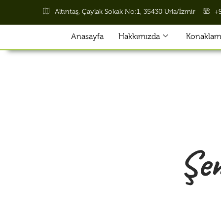
Altıntaş, Çaylak Sokak No:1, 35430 Urla/İzmir
+
Anasayfa
Hakkımızda
Konaklama