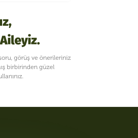
uz,
ileyiz.
oru, görüş ve önerileriniz
mış birbirinden güzel
llanınız.