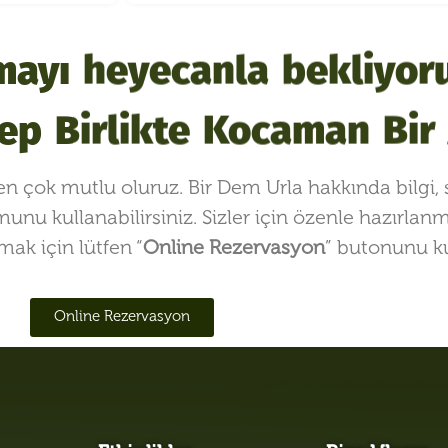
şmayı heyecanla bekliyor
ep Birlikte Kocaman Bir A
n çok mutlu oluruz. Bir Dem Urla hakkında bilgi, s
unu kullanabilirsiniz. Sizler için özenle hazırlan
ak için lütfen “
Online Rezervasyon
” butonunu ku
Online Rezervasyon