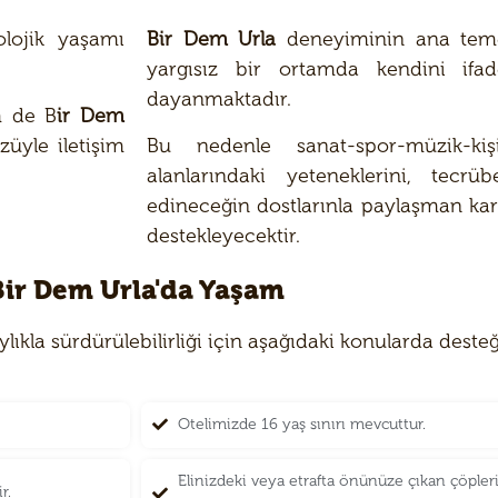
olojik yaşamı
Bir Dem Urla
deneyiminin ana temeli 
yargısız bir ortamda kendini ifa
dayanmaktadır.
m de B
ir Dem
züyle iletişim
Bu nedenle sanat-spor-müzik-kiş
alanlarındaki yeteneklerini, tecrü
edineceğin dostlarınla paylaşman karş
destekleyecektir.
Bir Dem Urla'da Yaşam
ylıkla sürdürülebilirliği için aşağıdaki konularda des
Otelimizde 16 yaş sınırı mevcuttur.
Elinizdeki veya etrafta önünüze çıkan çöpler
r.