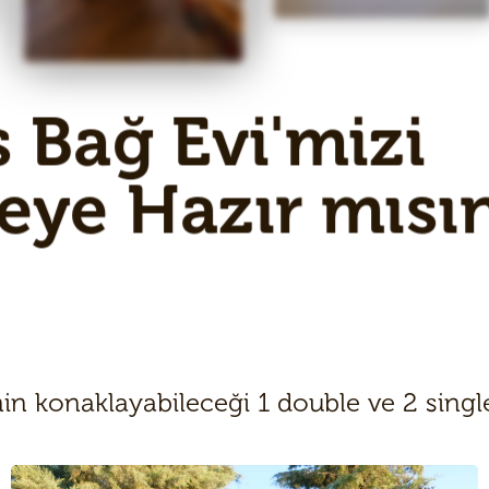
 Bağ Evi'mizi
eye Hazır mısı
inin konaklayabileceği 1 double ve 2 sing