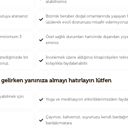
atabilirsiniz.
utuya atarsanız
Bizimle beraber doğal ortamlarında yaşayan 
üzülerek evcil dostunuzu misafir edemiyoruz
zi minimum 3
Özel sağlık durumları haricinde dışarıdan y
eminiz.
stediğinizde bir
İncelemek üzere aldığınız kitap/objeleri tekra
yoruz.
kolaylıkla faydalanabilir.
 gelirken yanınıza almayı hatırlayın lütfen
yabilmek için
Yoga ve meditasyon etkinliklerimizden fayda
Çayınızı, kahvenizi, suyunuzu kendi bardağı
bardak/matara.