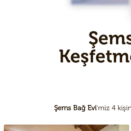
Şems
Keşfetm
Şems Bağ Evi
‘miz 4 kiş