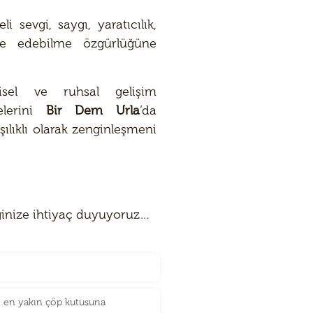
sevgi, saygı, yaratıcılık,
de edebilme özgürlüğüne
isel ve ruhsal gelişim
belerini
Bir Dem Urla
‘da
ılıklı olarak zenginleşmeni
teğinize ihtiyaç duyuyoruz…
i en yakın çöp kutusuna