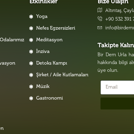
Etkinlikler
Bize Ulaşın
Altıntaş, Çay
Yoga
+90 532 391 
info@birdem
Nefes Egzersizleri
Odalarımız
Meditasyon
Takipte Kalı
İnziva
Bir Dem Urla hak
hakkında bilgi a
rvasyon
Detoks Kampı
üye olun.
Şirket / Aile Kutlamaları
Müzik
Gastronomi
i
en