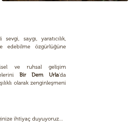
evgi, saygı, yaratıcılık,
de edebilme özgürlüğüne
isel ve ruhsal gelişim
belerini
Bir Dem Urla
‘da
ılıklı olarak zenginleşmeni
teğinize ihtiyaç duyuyoruz…