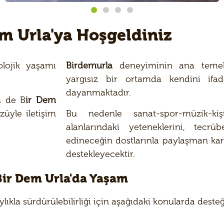
m Urla'ya Hoşgeldiniz
olojik yaşamı
Birdemurla
deneyiminin ana temeli s
yargısız bir ortamda kendini ifa
dayanmaktadır.
m de B
ir Dem
züyle iletişim
Bu nedenle sanat-spor-müzik-kiş
alanlarındaki yeteneklerini, tecrü
edineceğin dostlarınla paylaşman karş
destekleyecektir.
Bir Dem Urla'da Yaşam
ylıkla sürdürülebilirliği için aşağıdaki konularda des