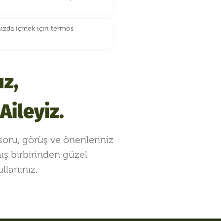
nızda içmek için termos
uz,
ileyiz.
oru, görüş ve önerileriniz
mış birbirinden güzel
llanınız.