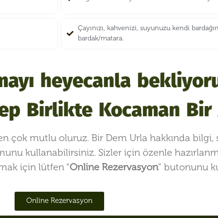
Çayınızı, kahvenizi, suyunuzu kendi bardağı
bardak/matara.
şmayı heyecanla bekliyor
ep Birlikte Kocaman Bir A
n çok mutlu oluruz. Bir Dem Urla hakkında bilgi, s
unu kullanabilirsiniz. Sizler için özenle hazırlan
ak için lütfen “
Online Rezervasyon
” butonunu ku
Online Rezervasyon