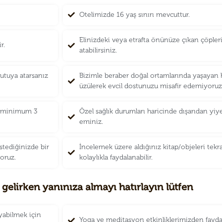
Otelimizde 16 yaş sınırı mevcuttur.
Elinizdeki veya etrafta önünüze çıkan çöpler
r.
atabilirsiniz.
utuya atarsanız
Bizimle beraber doğal ortamlarında yaşayan 
üzülerek evcil dostunuzu misafir edemiyoruz
zi minimum 3
Özel sağlık durumları haricinde dışarıdan y
eminiz.
stediğinizde bir
İncelemek üzere aldığınız kitap/objeleri tekra
yoruz.
kolaylıkla faydalanabilir.
 gelirken yanınıza almayı hatırlayın lütfen
yabilmek için
Yoga ve meditasyon etkinliklerimizden fayda