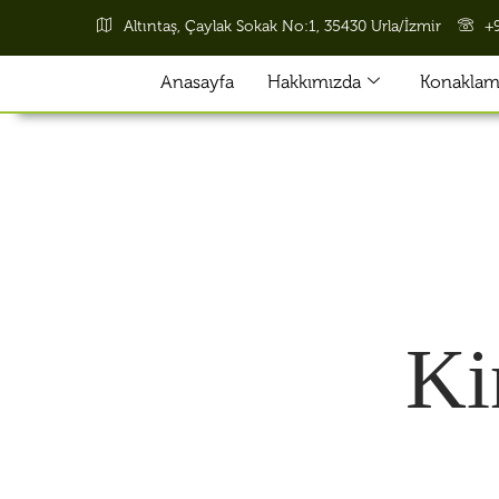
Altıntaş, Çaylak Sokak No:1, 35430 Urla/İzmir
+
Anasayfa
Hakkımızda
Konaklama