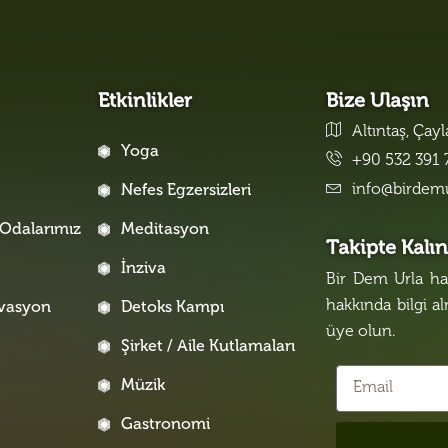
Etkinlikler
Bize Ulaşın
Altıntaş, Çay
Yoga
+90 532 391 
info@birdem
Nefes Egzersizleri
Odalarımız
Meditasyon
Takipte Kalı
İnziva
Bir Dem Urla hak
hakkında bilgi a
rvasyon
Detoks Kampı
üye olun.
Şirket / Aile Kutlamaları
Müzik
Gastronomi
i