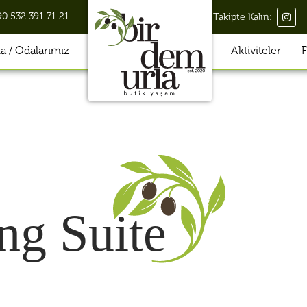
90 532 391 71 21
Takipte Kalın:
 / Odalarımız
Aktiviteler
F