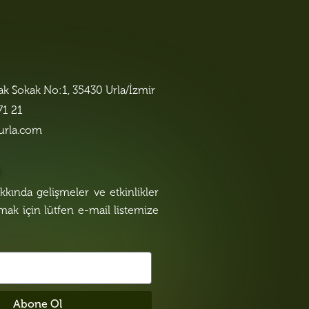
lak Sokak No:1, 35430 Urla/İzmir
71 21
urla.com
n
kında gelişmeler ve etkinlikler
lmak için lütfen e-mail listemize
Abone Ol