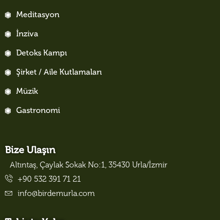
Meditasyon
İnziva
Detoks Kampı
Şirket / Aile Kutlamaları
Müzik
Gastronomi
Bize Ulaşın
Altıntaş, Çaylak Sokak No:1, 35430 Urla/İzmir
+90 532 391 71 21
info@birdemurla.com