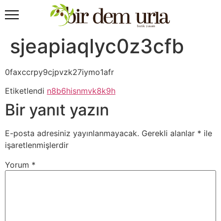
sjeapiaqlyc0z3cfb
0faxccrpy9cjpvzk27iymo1afr
Etiketlendi
n8b6hisnmvk8k9h
Bir yanıt yazın
E-posta adresiniz yayınlanmayacak.
Gerekli alanlar
*
ile
işaretlenmişlerdir
Yorum
*