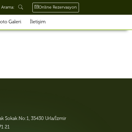
Online Rezervasyon
Arama:
oto Galeri
İletişim
lak Sokak No:1, 35430 Urla/İzmir
71 21