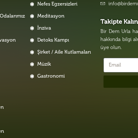
info@birdem
Nefes Egzersizleri
Odalarımız
Meditasyon
Takipte Kalı
İnziva
Bir Dem Urla hak
hakkında bilgi a
rvasyon
Detoks Kampı
üye olun.
Şirket / Aile Kutlamaları
Müzik
Gastronomi
i
en
en