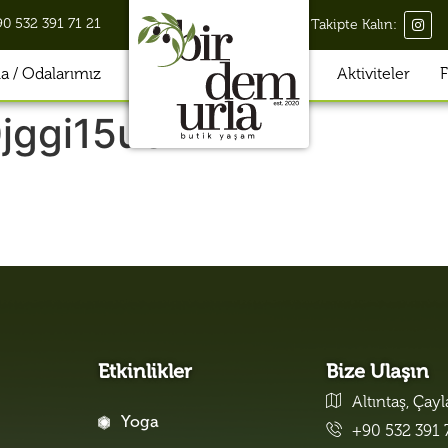
90 532 391 71 21
Takipte Kalın:
 / Odalarımız
Aktiviteler
F
jggi15u8l
Etkinlikler
Bize Ulaşın
Altıntaş, Çay
Yoga
+90 532 391 