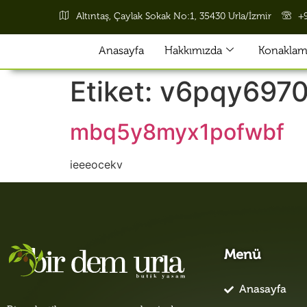
Altıntaş, Çaylak Sokak No:1, 35430 Urla/İzmir
+
Anasayfa
Hakkımızda
Konaklama
Etiket:
v6pqy6970
mbq5y8myx1pofwbf
ieeeocekv
Menü
Anasayfa