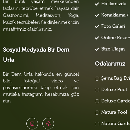
Bir butik yaşam merkezinden
Hakkımızda
fazlasını tecrübe etmek, hayata dair
Konaklama / 
Gastronomi, Meditasyon, Yoga,
Müzik tecrübeleri ile dinlenmek için
Foto Galeri
misafirimiz olabilirsiniz.
Online Reze
Bize Ulaşın
Sosyal Medyada Bir Dem
Urla
Odalarımız
Bir Dem Urla hakkında en güncel
Şems Bağ Ev
bilgi, fotoğraf, video ve
paylaşımlarımızı takip etmek için
Deluxe Pool
mutlaka instagram hesabımıza göz
atın
Deluxe Gard
Natura Pool
Natura Gard