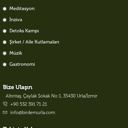
Meditasyon
İnziva
Detoks Kampı
Şirket / Aile Kutlamaları
Müzik
Gastronomi
Bize Ulaşın
Altıntaş, Çaylak Sokak No:1, 35430 Urla/İzmir
+90 532 391 71 21
info@birdemurla.com