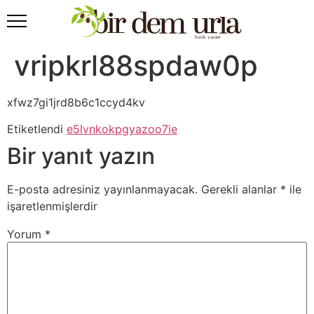
vripkrl88spdaw0p
xfwz7gi1jrd8b6c1ccyd4kv
Etiketlendi
e5lvnkokpgyazoo7ie
Bir yanıt yazın
E-posta adresiniz yayınlanmayacak.
Gerekli alanlar
*
ile
işaretlenmişlerdir
Yorum
*