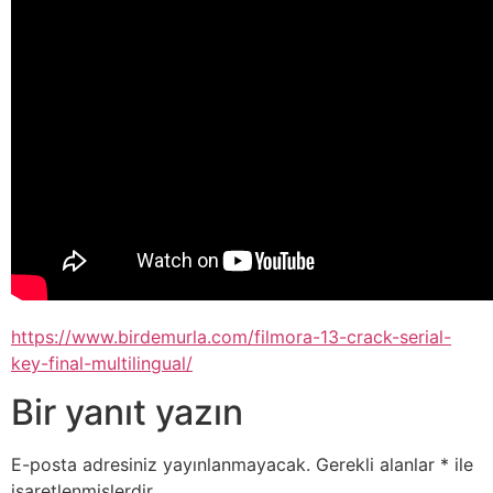
https://www.birdemurla.com/filmora-13-crack-serial-
key-final-multilingual/
Bir yanıt yazın
E-posta adresiniz yayınlanmayacak.
Gerekli alanlar
*
ile
işaretlenmişlerdir