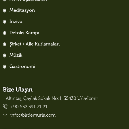
Meditasyon
İnziva
Detoks Kampı
Şirket / Aile Kutlamaları
Müzik
Gastronomi
Bize Ulaşın
Altıntaş, Çaylak Sokak No:1, 35430 Urla/İzmir
+90 532 391 71 21
info@birdemurla.com