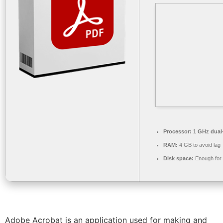
Processor:
1 GHz dual-
RAM:
4 GB to avoid lag
Disk space:
Enough for 
Adobe Acrobat is an application used for making and