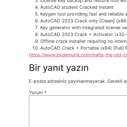
License key backup and restore tool wit
AutoCAD student Cracked Instant
Keygen tool providing fast and reliable 
AutoCAD 2023 Crack only [Clean] [x86
Key generator with integrated license ve
AutoCAD 2023 Crack + Activator (x32-x
Offline crack installer requiring no inte
AutoCAD Crack + Portable (x64) [Full]
https://www.birdemurla.com/mafia-the-old-co
Bir yanıt yazın
E-posta adresiniz yayınlanmayacak.
Gerekli a
Yorum
*