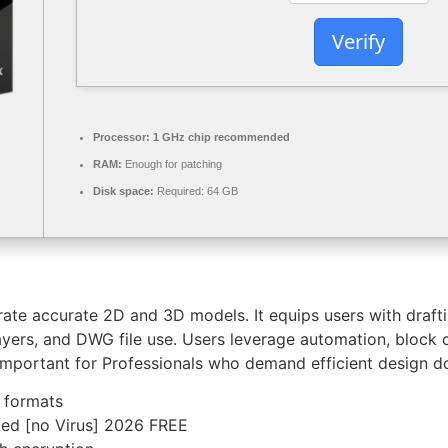
Verify
Processor:
1 GHz chip recommended
RAM:
Enough for patching
Disk space:
Required: 64 GB
e accurate 2D and 3D models. It equips users with draftin
 layers, and DWG file use. Users leverage automation, block 
g. Important for Professionals who demand efficient design 
 formats
ed [no Virus] 2026 FREE