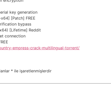
h encryption
serial key generation
-x64] [Patch] FREE
rification bypass
64) [Lifetime] Reddit
rnet connection
 FREE
untry-empress-crack-multilingual-torrent/
lanlar
*
ile işaretlenmişlerdir