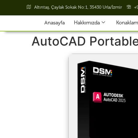
Altıntaş, Çaylak Sokak No:1, 35430 Urla/İzmir
+
Anasayfa
Hakkımızda
Konaklama
AutoCAD Portable