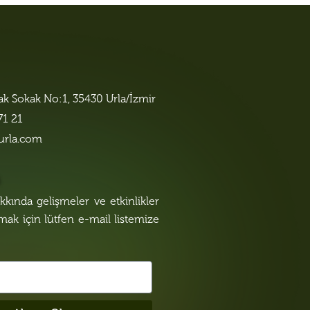
lak Sokak No:1, 35430 Urla/İzmir
71 21
urla.com
n
kında gelişmeler ve etkinlikler
lmak için lütfen e-mail listemize