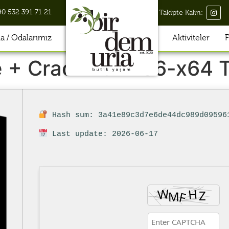
90 532 391 71 21
Takipte Kalın:
 / Odalarımız
Aktiviteler
F
 + Crack Full x86-x64 
Hash sum: 3a41e89c3d7e6de44dc989d09596
Last update: 2026-06-17