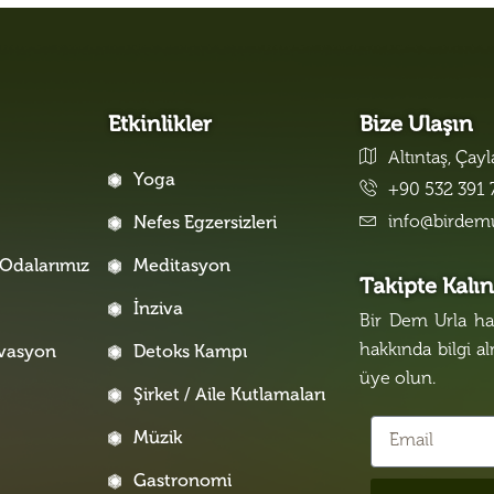
Etkinlikler
Bize Ulaşın
Altıntaş, Çay
Yoga
+90 532 391 
info@birdem
Nefes Egzersizleri
Odalarımız
Meditasyon
Takipte Kalı
İnziva
Bir Dem Urla hak
hakkında bilgi a
rvasyon
Detoks Kampı
üye olun.
Şirket / Aile Kutlamaları
Müzik
Gastronomi