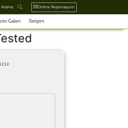
Online Rezervasyon
Arama:
oto Galeri
İletişim
Tested
121e