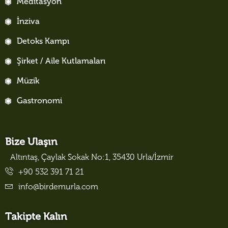
Meditasyon
İnziva
Detoks Kampı
Şirket / Aile Kutlamaları
Müzik
Gastronomi
Bize Ulaşın
Altıntaş, Çaylak Sokak No:1, 35430 Urla/İzmir
+90 532 391 71 21
info@birdemurla.com
Takipte Kalın