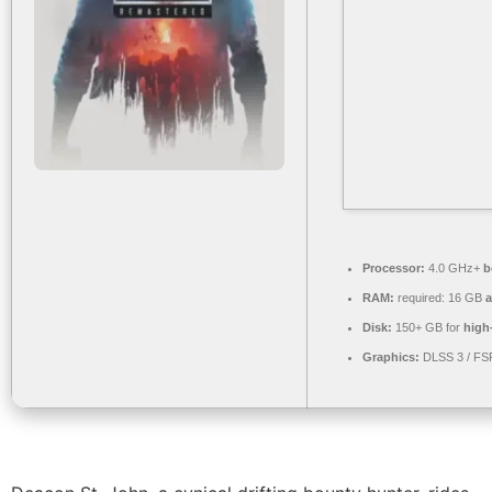
Processor:
4.0 GHz+
b
RAM:
required: 16 GB
Disk:
150+ GB for
high
Graphics:
DLSS 3 / FS