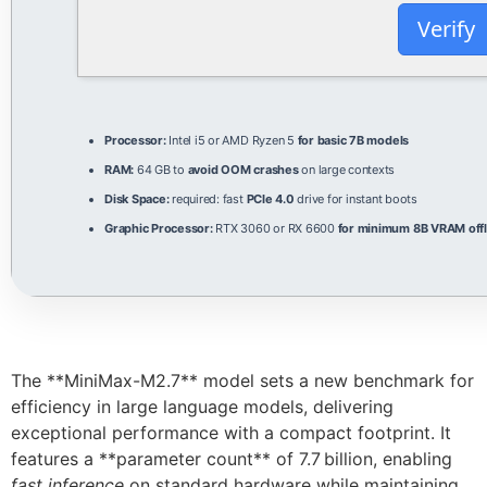
Verify
Processor:
Intel i5 or AMD Ryzen 5
for basic 7B models
RAM:
64 GB to
avoid OOM crashes
on large contexts
Disk Space:
required: fast
PCIe 4.0
drive for instant boots
Graphic Processor:
RTX 3060 or RX 6600
for minimum 8B VRAM off
The **MiniMax-M2.7** model sets a new benchmark for
efficiency in large language models, delivering
exceptional performance with a compact footprint. It
features a **parameter count** of 7.7 billion, enabling
fast inference
on standard hardware while maintaining