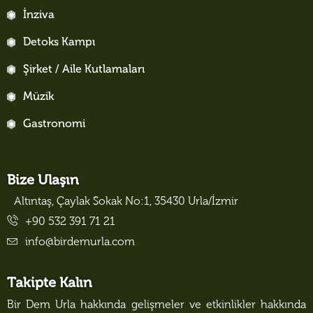
İnziva
Detoks Kampı
Şirket / Aile Kutlamaları
Müzik
Gastronomi
Bize Ulaşın
Altıntaş, Çaylak Sokak No:1, 35430 Urla/İzmir
+90 532 391 71 21
info@birdemurla.com
Takipte Kalın
Bir Dem Urla hakkında gelişmeler ve etkinlikler hakkında