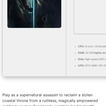
CPU:
8-core / 16-threa
RAM:
32 GB
highly r
Disk:
high-speed SSD 
GPU:
RTX 4080 / RX 7
Play as a supernatural assassin to reclaim a stolen
coastal throne from a ruthless, magically empowered