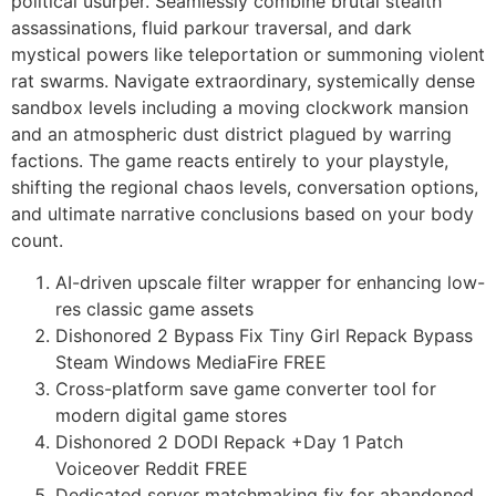
political usurper. Seamlessly combine brutal stealth
assassinations, fluid parkour traversal, and dark
mystical powers like teleportation or summoning violent
rat swarms. Navigate extraordinary, systemically dense
sandbox levels including a moving clockwork mansion
and an atmospheric dust district plagued by warring
factions. The game reacts entirely to your playstyle,
shifting the regional chaos levels, conversation options,
and ultimate narrative conclusions based on your body
count.
AI-driven upscale filter wrapper for enhancing low-
res classic game assets
Dishonored 2 Bypass Fix Tiny Girl Repack Bypass
Steam Windows MediaFire FREE
Cross-platform save game converter tool for
modern digital game stores
Dishonored 2 DODI Repack +Day 1 Patch
Voiceover Reddit FREE
Dedicated server matchmaking fix for abandoned