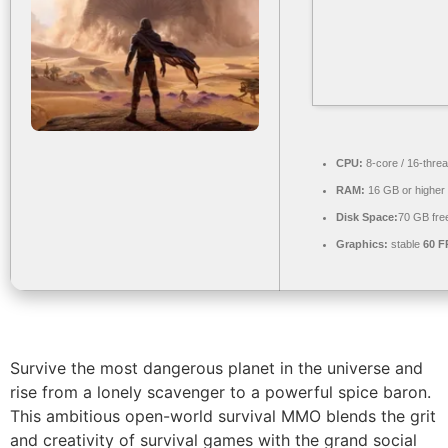
CPU:
8-core / 16-thre
RAM:
16 GB or higher
Disk Space:
70 GB fre
Graphics:
stable
60 F
Survive the most dangerous planet in the universe and
rise from a lonely scavenger to a powerful spice baron.
This ambitious open-world survival MMO blends the grit
and creativity of survival games with the grand social