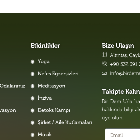
Etkinlikler
Bize Ulaşın
Altıntaş, Çay
Yoga
+90 532 391 
info@birdem
Nefes Egzersizleri
Odalarımız
Meditasyon
Takipte Kalı
İnziva
Bir Dem Urla hak
hakkında bilgi a
rvasyon
Detoks Kampı
üye olun.
Şirket / Aile Kutlamaları
Müzik