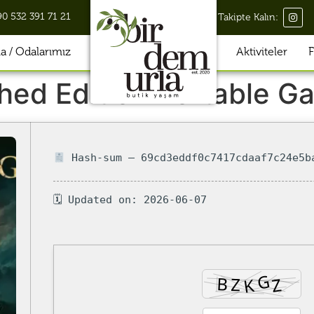
90 532 391 71 21
Takipte Kalın:
 / Odalarımız
Aktiviteler
F
shed Edition Portable 
Hash-sum — 69cd3eddf0c7417cdaaf7c24e5b
🗓 Updated on: 2026-06-07