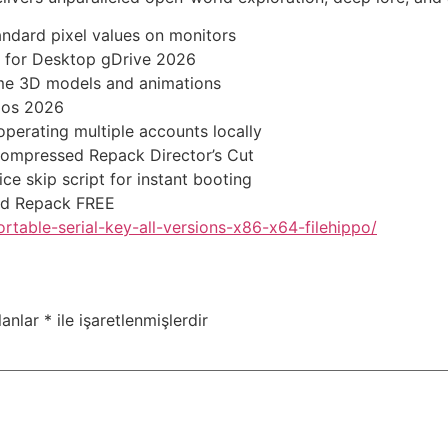
andard pixel values on monitors
x for Desktop gDrive 2026
ame 3D models and animations
mos 2026
operating multiple accounts locally
Compressed Repack Director’s Cut
ce skip script for instant booting
xed Repack FREE
ortable-serial-key-all-versions-x86-x64-filehippo/
lanlar
*
ile işaretlenmişlerdir