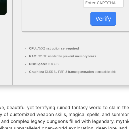
Verify
CPU:
AVX2 instruction set
required
RAM:
32 GB needed to
prevent memory leaks
Disk Space:
100 GB
Graphics:
DLSS 3 / FSR 3
frame generation
compatible chip
, beautiful yet terrifying ruined fantasy world to claim the
 of customized weapon skills, magical spells, and summona
, and complex legacy dungeons filled with legendary, mythic
delivers unparalleled open-world exploration, deep lore, a