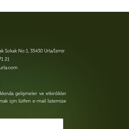
lak Sokak No:1, 35430 Urla/İzmir
71 21
urla.com
n
kında gelişmeler ve etkinlikler
lmak için lütfen e-mail listemize