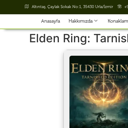
Altıntaş, Çaylak Sokak No:1, 35430 Urla/İzmir
+
Anasayfa
Hakkımızda
Konaklama
Elden Ring: Tarni