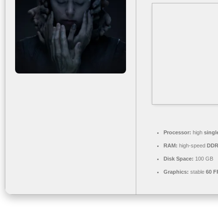
Processor:
high
singl
RAM:
high-speed
DDR
Disk Space:
100 GB
Graphics:
stable
60 F