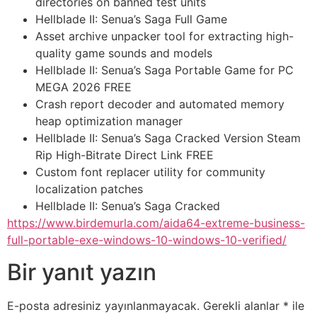
directories on banned test units
Hellblade II: Senua’s Saga Full Game
Asset archive unpacker tool for extracting high-
quality game sounds and models
Hellblade II: Senua’s Saga Portable Game for PC
MEGA 2026 FREE
Crash report decoder and automated memory
heap optimization manager
Hellblade II: Senua’s Saga Cracked Version Steam
Rip High-Bitrate Direct Link FREE
Custom font replacer utility for community
localization patches
Hellblade II: Senua’s Saga Cracked
https://www.birdemurla.com/aida64-extreme-business-
full-portable-exe-windows-10-windows-10-verified/
Bir yanıt yazın
E-posta adresiniz yayınlanmayacak.
Gerekli alanlar
*
ile