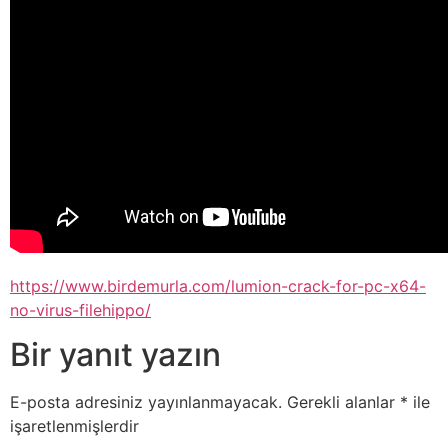
https://www.birdemurla.com/lumion-crack-for-pc-x64-
no-virus-filehippo/
Bir yanıt yazın
E-posta adresiniz yayınlanmayacak.
Gerekli alanlar
*
ile
işaretlenmişlerdir