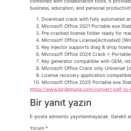
combined with collaboration tools. It provide
business, education, and personal productivit
Download crack with fully automated and
Microsoft Office 2021 Portable exe Sta
Pre-cracked license folder ready for m
Microsoft Office License[Activated] [W
Key injector supports drag & drop licens
Microsoft Office 2024 Crack + Portable 
Key generator compatible with OEM, reta
Microsoft Office Crack only Universal 
License recovery application compatible
Microsoft Office 2025 Portable exe St
https://www.birdemurla.com/convert-pdf-to
Bir yanıt yazın
E-posta adresiniz yayınlanmayacak.
Gerekli a
Yorum
*