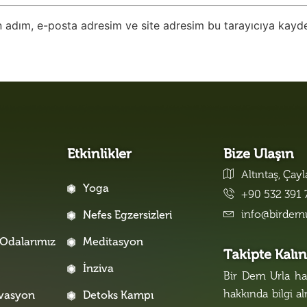
 adım, e-posta adresim ve site adresim bu tarayıcıya kayde
Etkinlikler
Bize Ulaşın
Altıntaş, Çay
Yoga
+90 532 391 
info@birdem
Nefes Egzersizleri
Odalarımız
Meditasyon
Takipte Kalı
İnziva
Bir Dem Urla hak
hakkında bilgi a
rvasyon
Detoks Kampı