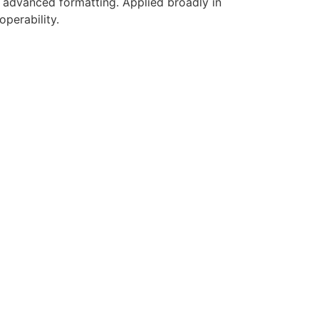
d advanced formatting. Applied broadly in
perability.