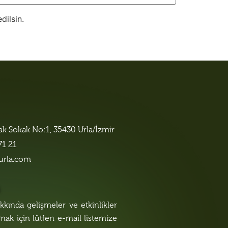
dilsin.
lak Sokak No:1, 35430 Urla/İzmir
71 21
urla.com
n
kında gelişmeler ve etkinlikler
lmak için lütfen e-mail listemize