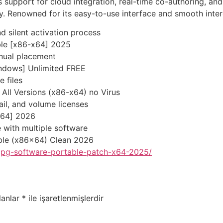
s support for cloud integration, real-time co-authoring, an
y. Renowned for its easy-to-use interface and smooth intero
 silent activation process
ble [x86-x64] 2025
anual placement
indows] Unlimited FREE
e files
All Versions (x86-x64) no Virus
il, and volume licenses
[x64] 2026
 with multiple software
able (x86x64) Clean 2026
-jpg-software-portable-patch-x64-2025/
lanlar
*
ile işaretlenmişlerdir