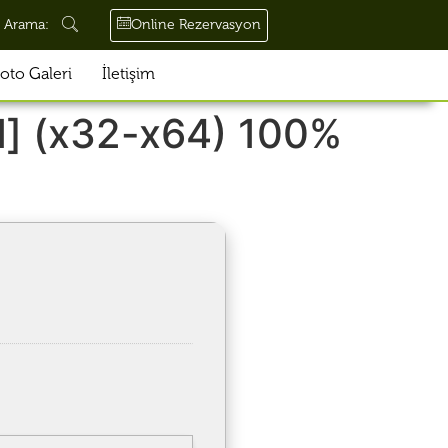
Online Rezervasyon
Arama:
oto Galeri
İletişim
d] (x32-x64) 100%