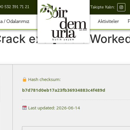
90 532 391 71 21
Takipte Kalın:
 / Odalarımız
Aktiviteler
F
 Crack exe [100% Worke
Hash checksum:
b7d781d0eb17a23fb36934883c4f489d
Last updated: 2026-06-14