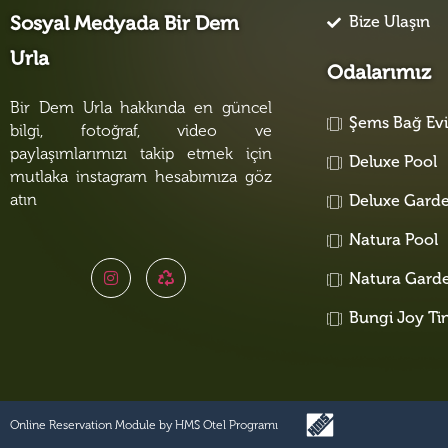
Bize Ulaşın
Sosyal Medyada Bir Dem
Urla
Odalarımız
Bir Dem Urla hakkında en güncel
Şems Bağ Ev
bilgi, fotoğraf, video ve
paylaşımlarımızı takip etmek için
Deluxe Pool
mutlaka instagram hesabımıza göz
atın
Deluxe Gard
Natura Pool
Natura Gard
Bungi Joy Ti
Online Reservation Module by
HMS Otel Programı