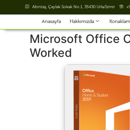
Altıntaş, Çaylak Sokak No:1, 35430 Urla/İzmir
+
Anasayfa
Hakkımızda
Konaklama
Microsoft Office
Worked