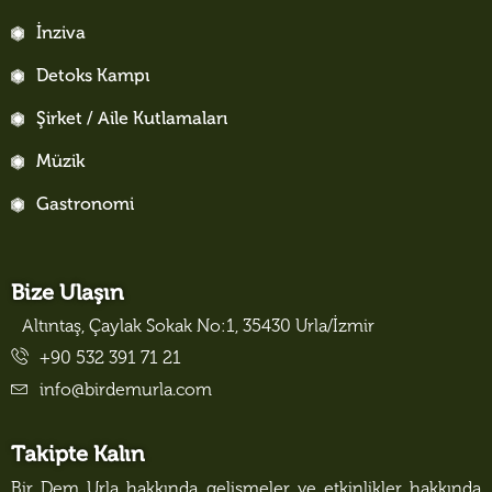
İnziva
Detoks Kampı
Şirket / Aile Kutlamaları
Müzik
Gastronomi
Bize Ulaşın
Altıntaş, Çaylak Sokak No:1, 35430 Urla/İzmir
+90 532 391 71 21
info@birdemurla.com
Takipte Kalın
Bir Dem Urla hakkında gelişmeler ve etkinlikler hakkında