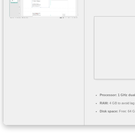
Processor:
1 GHz dual
RAM:
4 GB to avoid lag
Disk space:
Free: 64 