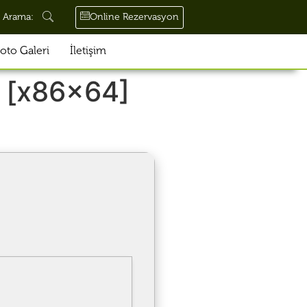
Online Rezervasyon
Arama:
oto Galeri
İletişim
l [x86x64]