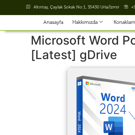
Altıntaş, Çaylak Sokak No:1, 35430 Urla/İzmir
+
Anasayfa
Hakkımızda
Konaklama
Microsoft Word Po
[Latest] gDrive