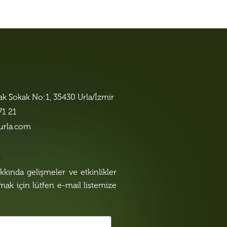
lak Sokak No:1, 35430 Urla/İzmir
71 21
urla.com
n
kında gelişmeler ve etkinlikler
lmak için lütfen e-mail listemize