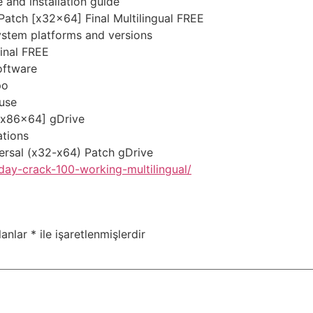
 and installation guide
Patch [x32x64] Final Multilingual FREE
ystem platforms and versions
inal FREE
software
po
 use
[x86x64] gDrive
ations
ersal (x32-x64) Patch gDrive
day-crack-100-working-multilingual/
lanlar
*
ile işaretlenmişlerdir