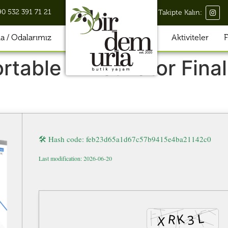
90 532 391 71 21
Takipte Kalın:
 / Odalarımız
Aktiviteler
F
rtable + Activator Fina
🛠 Hash code: feb23d65a1d67c57b9415e4ba21142c0
Last modification: 2026-06-20