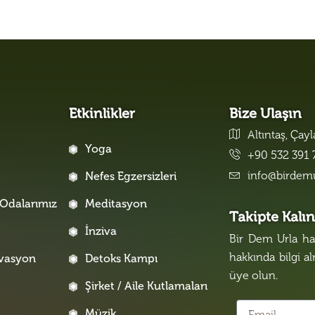
Etkinlikler
Bize Ulaşın
Altıntaş, Çay
Yoga
+90 532 391 
info@birdem
Nefes Egzersizleri
Odalarımız
Meditasyon
Takipte Kalı
İnziva
Bir Dem Urla hak
hakkında bilgi a
rvasyon
Detoks Kampı
üye olun.
Şirket / Aile Kutlamaları
Müzik