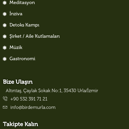
Meditasyon
İnziva
Detoks Kampı
Şirket / Aile Kutlamaları
Müzik
Gastronomi
Bize Ulaşın
Altıntaş, Çaylak Sokak No:1, 35430 Urla/İzmir
+90 532 391 71 21
info@birdemurla.com
Takipte Kalın