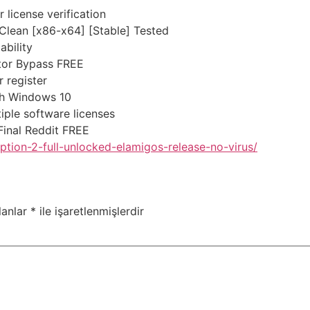
 license verification
Clean [x86-x64] [Stable] Tested
ability
tor Bypass FREE
r register
ch Windows 10
iple software licenses
inal Reddit FREE
tion-2-full-unlocked-elamigos-release-no-virus/
lanlar
*
ile işaretlenmişlerdir