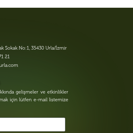
lak Sokak No:1, 35430 Urla/İzmir
71 21
urla.com
n
kında gelişmeler ve etkinlikler
lmak için lütfen e-mail listemize