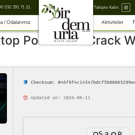
90 532 391 71 21
Takipte Kalın:
 / Odalarımız
Aktiviteler
F
top Portable + Crack W
Checksum: 046f9f4c14547bdcf5b88865299e
Updated on: 2026-06-11