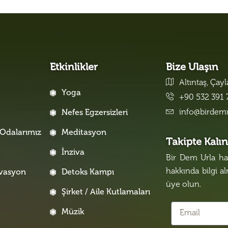
Etkinlikler
Bize Ulaşın
Altıntaş, Çay
Yoga
+90 532 391 
info@birdem
Nefes Egzersizleri
Odalarımız
Meditasyon
Takipte Kalı
İnziva
Bir Dem Urla hak
hakkında bilgi a
rvasyon
Detoks Kampı
üye olun.
Şirket / Aile Kutlamaları
Müzik