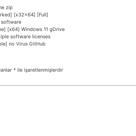
ne zip
ked] [x32x64] [Full]
 software
me] [x64] Windows 11 gDrive
iple software licenses
ble] no Virus GitHub
lanlar
*
ile işaretlenmişlerdir