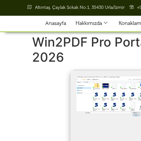
Altıntaş, Çaylak Sokak No:1, 35430 Urla/İzmir
+
Anasayfa
Hakkımızda
Konaklama
Win2PDF Pro Port
2026