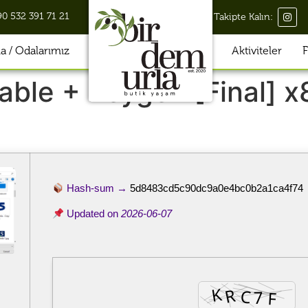
90 532 391 71 21
Takipte Kalın:
 / Odalarımız
Aktiviteler
F
able + Keygen [Final] 
Hash-sum →
5d8483cd5c90dc9a0e4bc0b2a1ca4f74
Updated on
2026-06-07