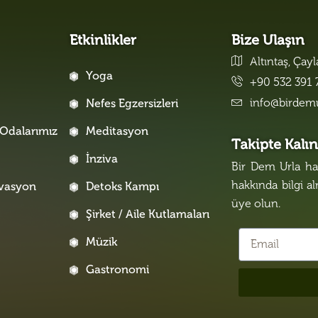
Etkinlikler
Bize Ulaşın
Altıntaş, Çay
Yoga
+90 532 391 
info@birdem
Nefes Egzersizleri
Odalarımız
Meditasyon
Takipte Kalı
İnziva
Bir Dem Urla hak
hakkında bilgi a
rvasyon
Detoks Kampı
üye olun.
Şirket / Aile Kutlamaları
Müzik
Gastronomi
i