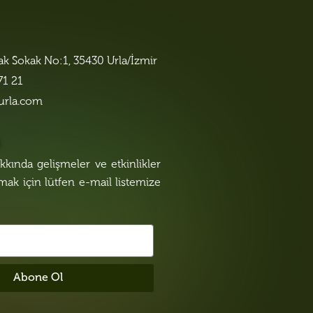
lak Sokak No:1, 35430 Urla/İzmir
71 21
urla.com
n
kında gelişmeler ve etkinlikler
lmak için lütfen e-mail listemize
Abone Ol