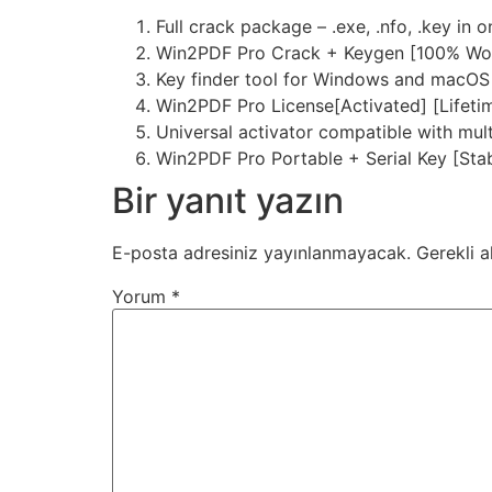
Full crack package – .exe, .nfo, .key in o
Win2PDF Pro Crack + Keygen [100% Wor
Key finder tool for Windows and macOS
Win2PDF Pro License[Activated] [Lifeti
Universal activator compatible with mult
Win2PDF Pro Portable + Serial Key [Sta
Bir yanıt yazın
E-posta adresiniz yayınlanmayacak.
Gerekli a
Yorum
*