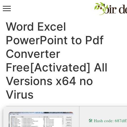
Word Excel
PowerPoint to Pdf
Converter
Free[Activated] All
Versions x64 no
Virus
🛠 Hash code: 687d