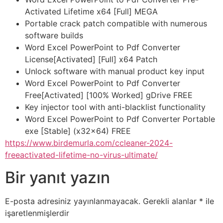
Activated Lifetime x64 [Full] MEGA
Portable crack patch compatible with numerous
software builds
Word Excel PowerPoint to Pdf Converter
License[Activated] [Full] x64 Patch
Unlock software with manual product key input
Word Excel PowerPoint to Pdf Converter
Free[Activated] [100% Worked] gDrive FREE
Key injector tool with anti-blacklist functionality
Word Excel PowerPoint to Pdf Converter Portable
exe [Stable] (x32x64) FREE
https://www.birdemurla.com/ccleaner-2024-
freeactivated-lifetime-no-virus-ultimate/
Bir yanıt yazın
E-posta adresiniz yayınlanmayacak.
Gerekli alanlar
*
ile
işaretlenmişlerdir