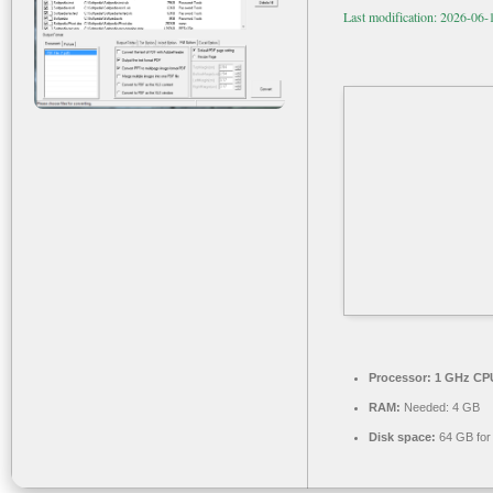
Last modification: 2026-06-
Processor:
1 GHz CPU
RAM:
Needed: 4 GB
Disk space:
64 GB for