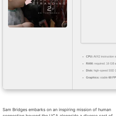
CPU:
AVX2 instruction 
RAM:
required: 16 GB
Disk:
high-speed SSD 
Graphics:
stable
60 F
Sam Bridges embarks on an inspiring mission of human
connection beyond the UCA alongside a diverse cast of