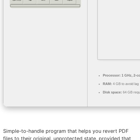
Processor:
1 GHz, 2-c
RAM:
4 GB to avoid lag
Disk space:
64 GB requ
Simple-to-handle program that helps you revert PDF
files to their original, unprotected state, provided that