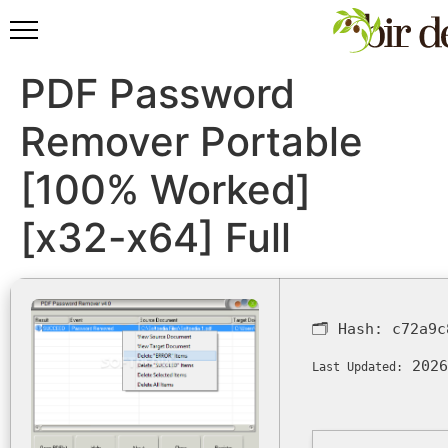
PDF Password
Remover Portable
[100% Worked]
[x32-x64] Full
🗂 Hash:
c72a9c
2026
Last Updated: