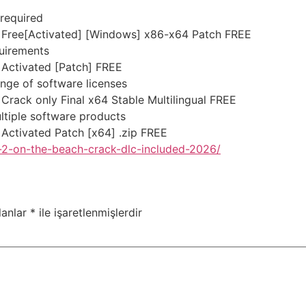
 required
Free[Activated] [Windows] x86-x64 Patch FREE
uirements
Activated [Patch] FREE
ange of software licenses
ack only Final x64 Stable Multilingual FREE
ltiple software products
ctivated Patch [x64] .zip FREE
-2-on-the-beach-crack-dlc-included-2026/
lanlar
*
ile işaretlenmişlerdir