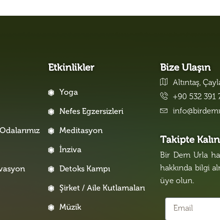
Etkinlikler
Bize Ulaşın
Altıntaş, Çay
Yoga
+90 532 391 
info@birdem
Nefes Egzersizleri
Odalarımız
Meditasyon
Takipte Kalı
İnziva
Bir Dem Urla hak
hakkında bilgi a
rvasyon
Detoks Kampı
üye olun.
Şirket / Aile Kutlamaları
Müzik