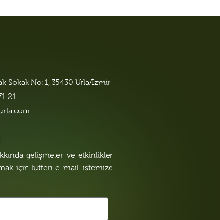
lak Sokak No:1, 35430 Urla/İzmir
71 21
urla.com
n
kında gelişmeler ve etkinlikler
lmak için lütfen e-mail listemize