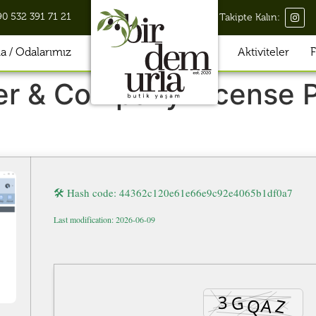
90 532 391 71 21
Takipte Kalın:
 / Odalarımız
Aktiviteler
F
r & Company License P
🛠 Hash code: 44362c120e61e66e9c92e4065b1df0a7
Last modification: 2026-06-09