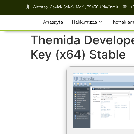
Altıntaş, Çaylak Sokak No:1, 35430 Urla/İzmir
+
Anasayfa
Hakkımızda
Konaklama
Themida Develope
Key (x64) Stable