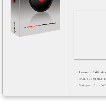
Processor:
1 GHz dual
RAM:
4 GB for crack u
Disk space:
Free: 64 