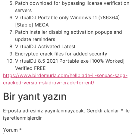
Patch download for bypassing license verification
servers
VirtualDJ Portable only Windows 11 (x86x64)
[Stable] MEGA
Patch installer disabling activation popups and
update reminders
VirtualDJ Activated Latest
Encrypted crack files for added security
VirtualDJ 8.5 2021 Portable exe [100% Worked]
Verified FREE
https://www.birdemurla.com/hellblade-ii-senuas-saga-
cracked-version-skidrow-crack-torrent/
Bir yanıt yazın
E-posta adresiniz yayınlanmayacak.
Gerekli alanlar
*
ile
işaretlenmişlerdir
Yorum
*